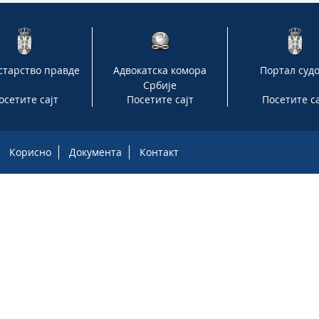
тарство правде
Адвокатска комора
Портал суд
Србије
осетите сајт
Посетите сајт
Посетите са
Корисно
Документа
Контакт