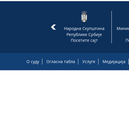
Државно веће тужилаца
Народна Скупштина
Минис
Републике Србије
Посетите сајт
Посетите сајт
П
О суду
Огласна табла
Услуге
Медијација