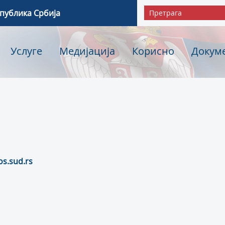
епублика Србија
Услуге
Медијација
Корисно
Докум
os.sud.rs