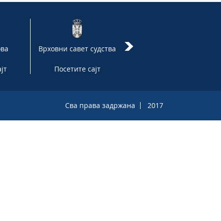
ова
Врховни савет судства
Државно
правобранилаштво
јт
Посетите сајт
Посетите сајт
Сва права задржана
2017