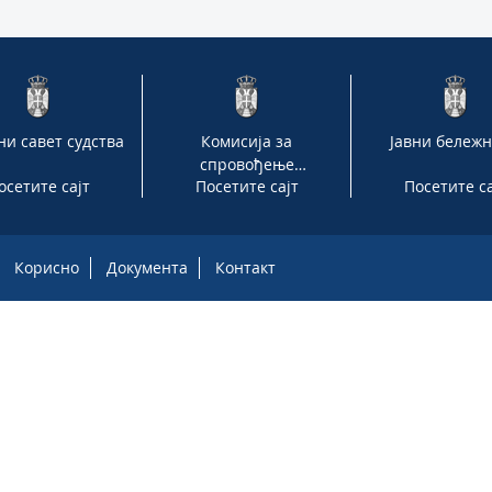
ни савет судства
Комисија за
Јавни бележ
спровођење
осетите сајт
Посетите сајт
Посетите са
националне стратегије
реформе правосуђа за
период 2013-2018.
године
Корисно
Документа
Контакт