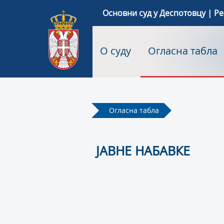
Основни суд у Деспотовцу | Р
О суду
Огласна табла
Огласна табла
ЈАВНЕ НАБАВКЕ