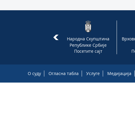
Државно
Народна Скупштина
Врхов
правобранилаштво
Републике Србије
Посетите сајт
Посетите сајт
П
О суду
Огласна табла
Услуге
Медијација