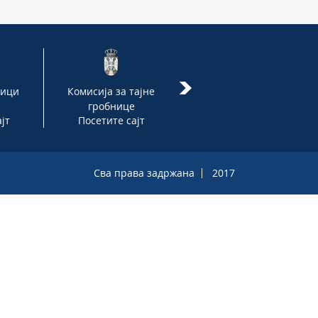
ници
Комисија за тајне
Министарство правде
гробнице
јт
Посетите сајт
Посетите сајт
Сва права задржана
2017