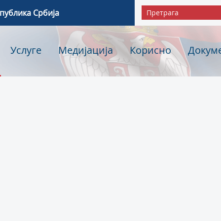
епублика Србија
Услуге
Медијација
Корисно
Докум