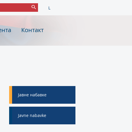
L
ента
Контакт
Јавне набавке
Javne nabavke