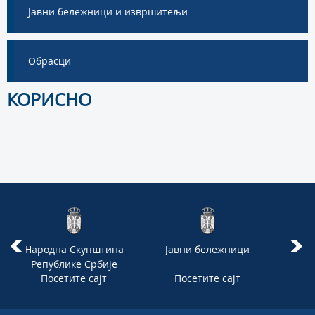
Јавни бележници и извршитељи
Обрасци
КОРИСНО
Народна Скупштина
Јавни бележници
М
Републике Србије
Посетите сајт
Посетите сајт
П