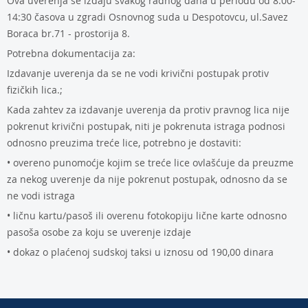
Ova uverenja se izdaju svakog radnog dana u periodu od 8:00-
14:30 časova u zgradi Osnovnog suda u Despotovcu, ul.Savez
Boraca br.71 - prostorija 8.
Potrebna dokumentacija za:
Izdavanje uverenja da se ne vodi krivični postupak protiv
fizičkih lica.;
Kada zahtev za izdavanje uverenja da protiv pravnog lica nije
pokrenut krivični postupak, niti je pokrenuta istraga podnosi
odnosno preuzima treće lice, potrebno je dostaviti:
• overeno punomoćje kojim se treće lice ovlašćuje da preuzme
za nekog uverenje da nije pokrenut postupak, odnosno da se
ne vodi istraga
• ličnu kartu/pasoš ili overenu fotokopiju lične karte odnosno
pasoša osobe za koju se uverenje izdaje
• dokaz o plaćenoj sudskoj taksi u iznosu od 190,00 dinara