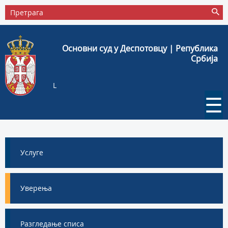
Основни суд у Деспотовцу | Република
Србија
L
☰
Услуге
Уверења
Разгледање списа