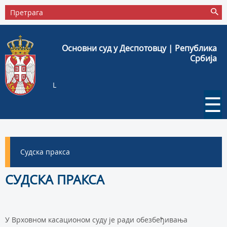
Основни суд у Деспотовцу | Република
Србија
L
☰
Судска пракса
СУДСКА ПРАКСА
У Врховном касационом суду је ради обезбеђивања