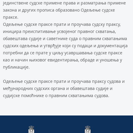
јединствене судске примене права и разматрања примене
закона и других прописа образовано Одељење судске
праксе.
Одељење судске праксе прати и проучава судску праксу,
иницира преиспитивање усвојеног правног схватања,
обавештава судије и саветнике суда о правним схватањима
судских одељења и утврђује који су подаци и документација
потребни да се прате у циљу усавршавања судске праксе
као и начин њиховог евидентирања, обраде и уношења у
публикације.
Одељење судске праксе прати и проучава праксу судова и
међународних судских органа и обавештава судије и
судијске помоћнике о правним схватањима судова.