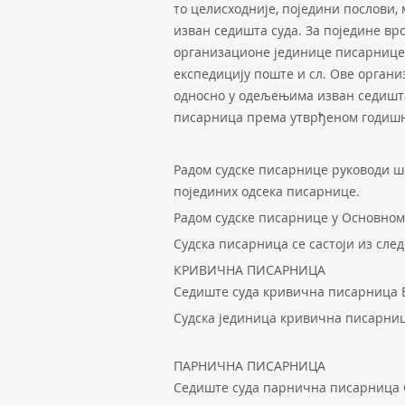
то целисходније, поједини послови,
изван седишта суда. За поједине вр
организационе јединице писарнице,
експедицију поште и сл. Ове органи
односно у одељењима изван седишта
писарница према утврђеном годишње
Радом судске писарнице руководи ш
појединих одсека писарнице.
Радом судске писарнице у Основном
Судска писарница се састоји из след
КРИВИЧНА ПИСАРНИЦА
Седиште суда кривична писарница 
Судска јединица кривична писарн
ПАРНИЧНА ПИСАРНИЦА
Седиште суда парнична писарница 