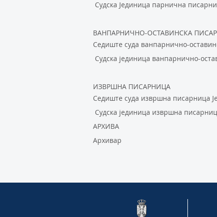
Судска Јединица парнична писарн
ВАНПАРНИЧНО-ОСТАВИНСКА ПИСА
Седиште суда ванпарнично-оставин
Судска јединица ванпарнично-оста
ИЗВРШНА ПИСАРНИЦА
Седиште суда извршна писарница Ј
Судска јединица извршна писарниц
АРХИВА
Архивар