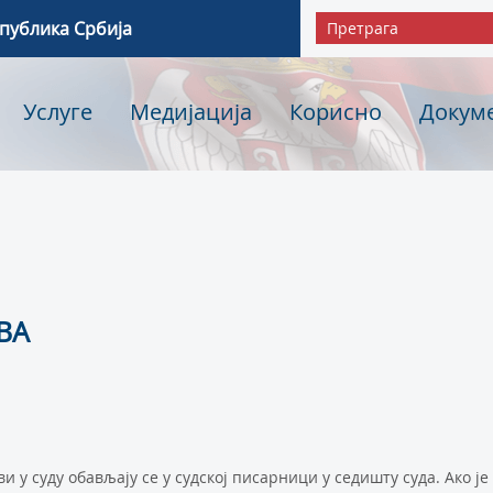
епублика Србија
Услуге
Медијација
Корисно
Докум
ВА
у суду обављају се у судској писарници у седишту суда. Ако је