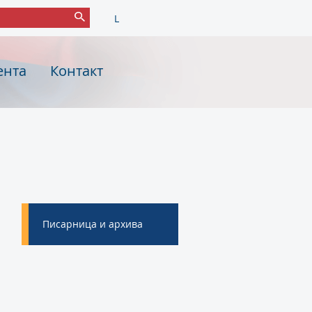
L
ента
Контакт
Писарница и архива