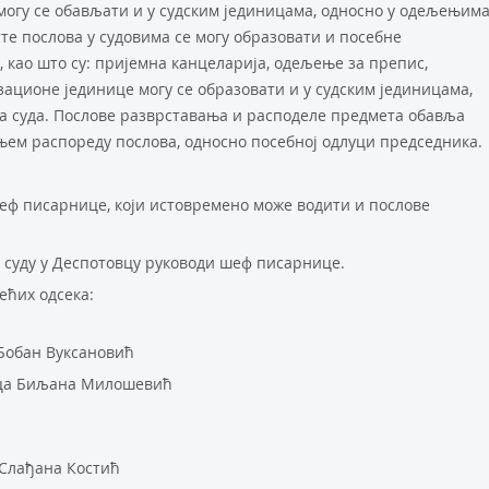
 могу се обављати и у судским јединицама, односно у одељењим
сте послова у судовима се могу образовати и посебне
 као што су: пријемна канцеларија, одељење за препис,
зационе јединице могу се образовати и у судским јединицама,
 суда. Послове разврставања и расподеле предмета обавља
м распореду послова, односно посебној одлуци председника.
еф писарнице, који истовремено може водити и послове
 суду у Деспотовцу руководи шеф писарнице.
ећих одсека:
Бобан Вуксановић
ица Биљана Милошевић
Слађана Костић