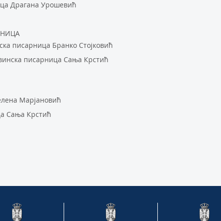
ица Драгана Урошевић
РНИЦА
ска писарница Бранко Стојковић
винска писарница Сања Крстић
елена Марјановић
а Сања Крстић