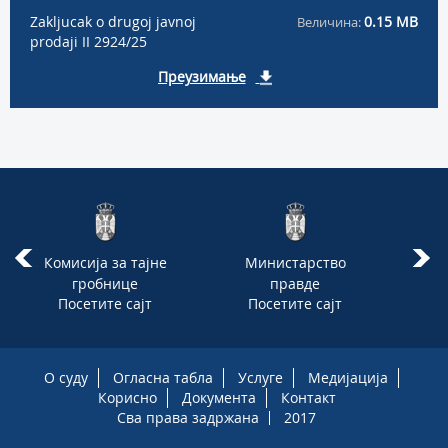
Zakljucak o drugoj javnoj
0.15 MB
Величина:
prodaji II 2924/25
Преузимање
Комисија за тајне
Министарство
гробнице
правде
Посетите сајт
Посетите сајт
П
стра
прав
201
О суду
Огласна табла
Услуге
Медијација
Корисно
Документа
Контакт
Сва права задржана
2017