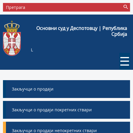
Основни суд у Деспотовцу | Република
Србија
L
☰
Закључци о продаји
Закључци о продаји покретних ствари
Закључци о продаји непокретних ствари